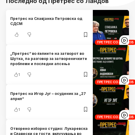
Последно од Претрес со Ландов
Претрес на Славјанка Петровска од
СДСМ
ПРЕТРЕС СО ЛАНДОВ
„Претрес“ во ќелиите на затворот во
Шутка, па разговор за затвореничките
проблеми и последни апсења
1
ПРЕТРЕС СО ЛАНДОВ
Претрес на Игор Југ – осуденик за „27
април“
1
ПРЕТРЕС СО ЛАНДОВ
Отворено изборно студио: Лукаревска
и Славески се гости, вклучувања во