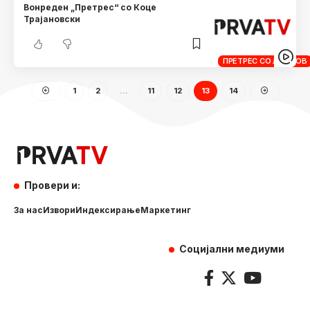
Вонреден „Претрес“ со Коце
Трајановски
ПРЕТРЕС СО ЛАНДОВ
1
2
…
11
12
13
14
Провери и:
За нас
Извори
Индексирање
Маркетинг
Социјални медиуми