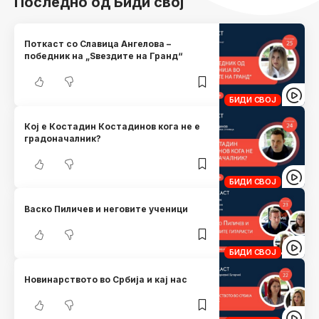
Последно од Биди свој
Поткаст со Славица Ангелова –
победник на „Ѕвездите на Гранд“
БИДИ СВОЈ
Кој е Костадин Костадинов кога не е
градоначалник?
БИДИ СВОЈ
Васко Пиличев и неговите ученици
БИДИ СВОЈ
Новинарството во Србија и кај нас