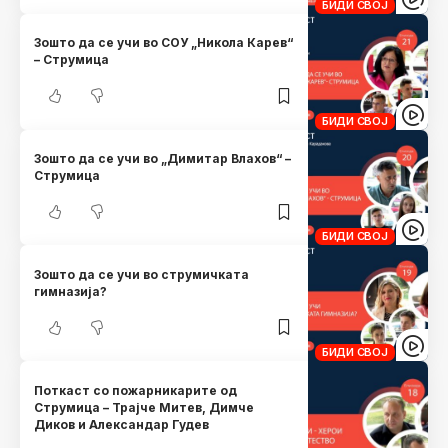
БИДИ СВОЈ
Зошто да се учи во СОУ „Никола Карев“
– Струмица
БИДИ СВОЈ
Зошто да се учи во „Димитар Влахов“ –
Струмица
БИДИ СВОЈ
Зошто да се учи во струмичката
гимназија?
БИДИ СВОЈ
Поткаст со пожарникарите од
Струмица – Трајче Митев, Димче
Диков и Александар Гудев