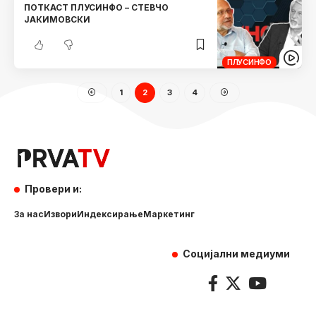
ПОТКАСТ ПЛУСИНФО – СТЕВЧО
ЈАКИМОВСКИ
ПЛУСИНФО
1
2
3
4
Провери и:
За нас
Извори
Индексирање
Маркетинг
Социјални медиуми