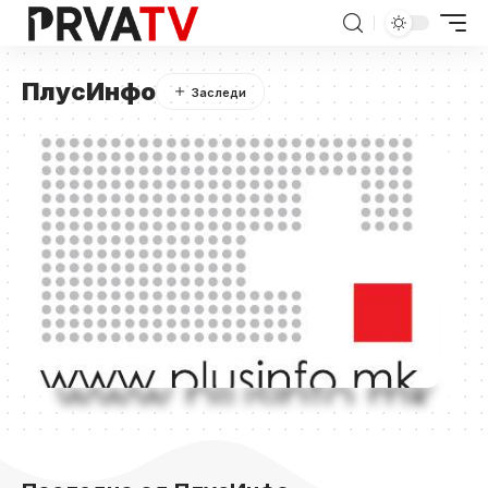
ПлусИнфо