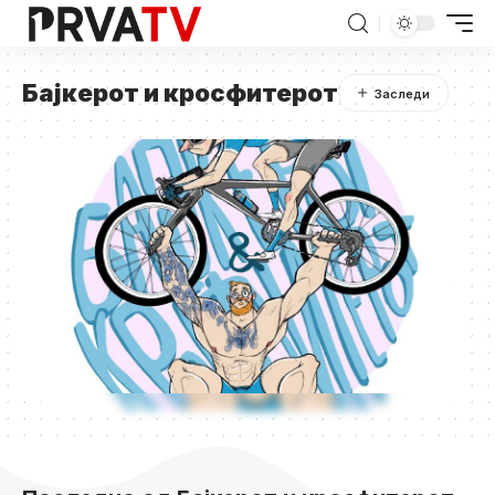
Бајкерот и кросфитерот