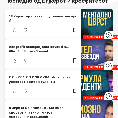
Последно од Бајкерот и кросфитерот
18 Карактеристики, плус минус некоја
:)
БАЈКЕРОТ И КРОСФИ
Bez profit nekogas, ama covecki e…
#RedBullFitnessSummit
БАЈКЕРОТ И КРОСФИ
ОД НУЛА ДО ФОРМУЛА: Историски
успех за нашите студенти
БАЈКЕРОТ И КРОСФИ
Америка ме промени – Маша за
спортот и јавниот живот.
#RedBullFitnessSummit