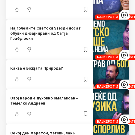
БАЈКЕРОТ И КРОСФИ
Најголемите Светски Ѕвезди носат
обувки дизајнирани од Сатја
Грабулоски
БАЈКЕРОТ И КРОСФИ
Каква е Божјата Природа?
БАЈКЕРОТ И КРОСФИ
Овој народ е духовно омалаксан –
Темелко Андреев
БАЈКЕРОТ И КРОСФИ
Секој ден маратон, тегови, лак и