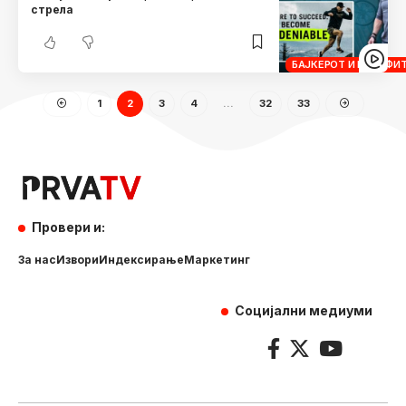
стрела
БАЈКЕРОТ И КРОСФИ
1
2
3
4
…
32
33
Провери и:
За нас
Извори
Индексирање
Маркетинг
Социјални медиуми