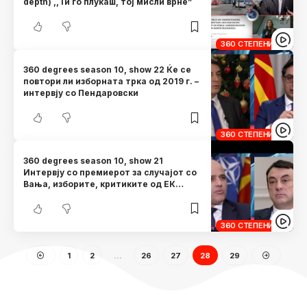
depth) ,,Ти го плукаш, тој мисли врне”
360 СТЕПЕНИ
360 degrees season 10, show 22 Ќе се
повтори ли изборната трка од 2019 г. –
интервју со Пендаровски
360 СТЕПЕНИ
360 degrees season 10, show 21
Интервју со премиерот за случајот со
Вања, изборите, критиките од ЕК…
360 СТЕПЕНИ
1
2
…
26
27
28
29