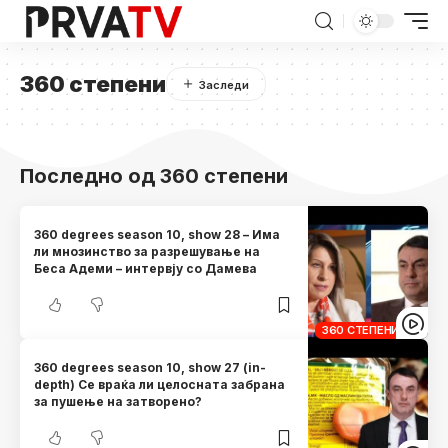
360 степени
Последно од 360 степени
360 degrees season 10, show 28 – Има
ли мнозинство за разрешување на
Беса Адеми – интервју со Дамева
360 СТЕПЕНИ
360 degrees season 10, show 27 (in-
depth) Се враќа ли целосната забрана
за пушење на затворено?