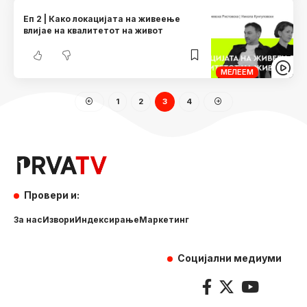
Еп 2 | Како локацијата на живеење
влијае на квалитетот на живот
МЕЛЕЕМ
1
2
3
4
Провери и:
За нас
Извори
Индексирање
Маркетинг
Социјални медиуми