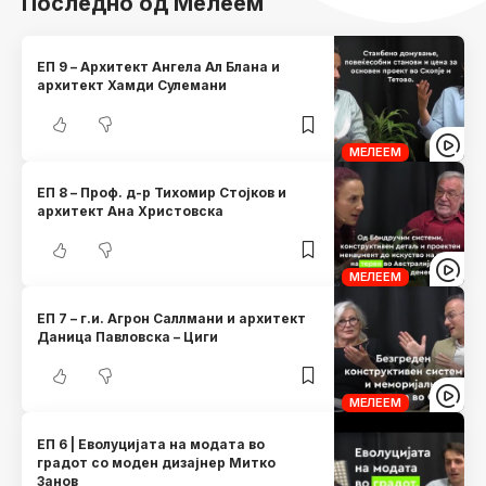
Последно од Мелеем
ЕП 9 – Архитект Ангела Ал Блана и
архитект Хамди Сулемани
МЕЛЕЕМ
ЕП 8 – Проф. д-р Тихомир Стојков и
архитект Ана Христовска
МЕЛЕЕМ
ЕП 7 – г.и. Агрон Саллмани и архитект
Даница Павловска – Циги
МЕЛЕЕМ
ЕП 6 | Еволуцијата на модата во
градот со моден дизајнер Митко
Занов