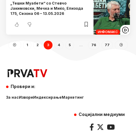
„Тешки Муабети“ со Стевчо
Јакимовски, Мечка и Миќо, Eпизода
175, Сезона 06 – 13.05.2026
ИНФОМАКС
1
2
3
4
5
…
76
77
Провери и:
За нас
Извори
Индексирање
Маркетинг
Социјални медиуми