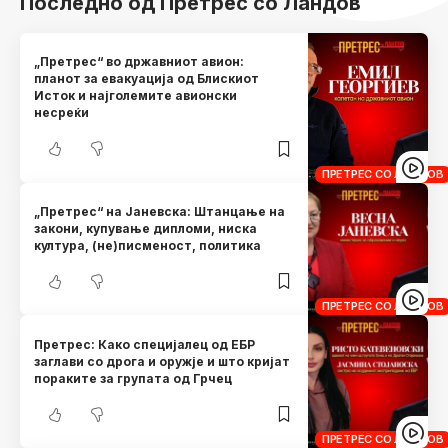
Последно од Претрес со Ландов
„Претрес“ во државниот авион:
планот за евакуација од Блискиот
Исток и најголемите авионски
несреќи
ПРЕТРЕС СО ЛАНДОВ
„Претрес“ на Јаневска: Штанцање на
закони, купување дипломи, ниска
култура, (не)писменост, политика
ПРЕТРЕС СО ЛАНДОВ
Претрес: Како специјалец од ЕБР
заглави сo дрога и оружје и што кријат
пораките за групата од Грчец
ПРЕТРЕС СО ЛАНДОВ