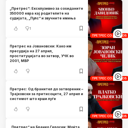
„Претрес“: Ексклузивно за соѕиданите
350000 евра кај родителите на
судијата, „Пулс“ и звучните имиња
1
ПРЕТРЕС СО ЛАНДОВ
Претрес на Јовановски: Kако им
пресудија на 27 април,
проституцијата во затвор, УЧК во
2001, МВР
ПРЕТРЕС СО ЛАНДОВ
Претрес: Од бранител до затвореник –
Трајковски за притисоците, 27 април и
системот што крши луѓе
ПРЕТРЕС СО ЛАНДОВ
„Претрес“ на Бранко Героски: Моќта,