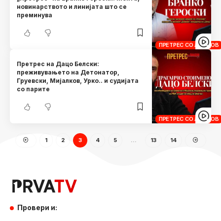
новинарството и линијата што се
преминува
ПРЕТРЕС СО ЛАНДОВ
Претрес на Дацо Белски:
преживувањето на Детонатор,
Груевски, Мијалков, Урко.. и судијата
со парите
ПРЕТРЕС СО ЛАНДОВ
1
2
3
4
5
…
13
14
Провери и: