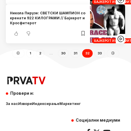
БАЈКЕРОТ И КРОСФИ
Никола Пирузе: СВЕТСКИ ШАМПИОН со
кренати 922 КИЛОГРАМИ // Бајкерот и
Кросфитерот
БАЈКЕРОТ И КРОСФИ
1
2
…
30
31
32
33
Провери и:
За нас
Извори
Индексирање
Маркетинг
Социјални медиуми