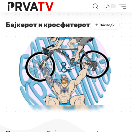
Бајкерот и кросфитерот