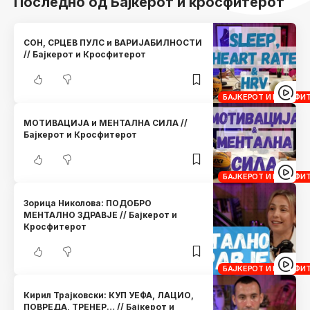
Последно од Бајкерот и кросфитерот
СОН, СРЦЕВ ПУЛС и ВАРИЈАБИЛНОСТИ
// Бајкерот и Кросфитерот
БАЈКЕРОТ И КРОСФИ
МОТИВАЦИЈА и МЕНТАЛНА СИЛА //
Бајкерот и Кросфитерот
БАЈКЕРОТ И КРОСФИ
Зорица Николова: ПОДОБРО
МЕНТАЛНО ЗДРАВЈЕ // Бајкерот и
Кросфитерот
БАЈКЕРОТ И КРОСФИ
Кирил Трајковски: КУП УЕФА, ЛАЦИО,
ПОВРЕДА, ТРЕНЕР… // Бајкерот и