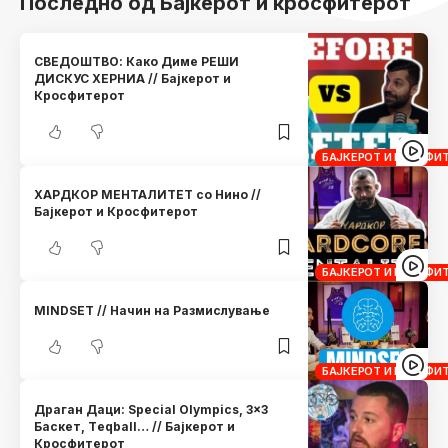
Последно од Бајкерот и кросфитерот
СВЕДОШТВО: Како Диме РЕШИ
ДИСКУС ХЕРНИА // Бајкерот и
Кросфитерот
БАЈКЕРОТ И КРОСФИ
ХАРДКОР МЕНТАЛИТЕТ со Нино //
Бајкерот и Кросфитерот
БАЈКЕРОТ И КРОСФИ
MINDSET // Начин на Размислување
БАЈКЕРОТ И КРОСФИ
Драган Даци: Special Olympics, 3×3
Баскет, Тeqball… // Бајкерот и
Кросфитерот