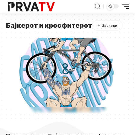
Бајкерот и кросфитерот