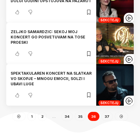
DOLGI GODINI OPSTOJUVA NA PAZAROT
БЕКСТЕЈЏ
ZELJKO SAMARDZIC: SEKOJ MOJ
KONCERT GO POSVETUVAM NA TOSE
PROESKI
БЕКСТЕЈЏ
SPEKTAKULAREN KONCERT NA SLATKAR
VO SKOPJE – MNOGU EMOCII, SOLZI I
UBAVI LUGE
БЕКСТЕЈЏ
1
2
…
34
35
36
37