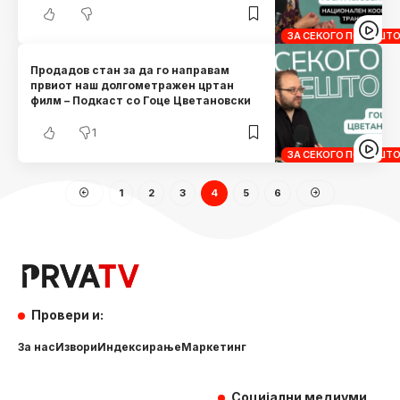
ЗА СЕКОГО ПО НЕШТ
Продадов стан за да го направам
првиот наш долгометражен цртан
филм – Подкаст со Гоце Цветановски
1
ЗА СЕКОГО ПО НЕШТ
1
2
3
4
5
6
Провери и:
За нас
Извори
Индексирање
Маркетинг
Социјални медиуми