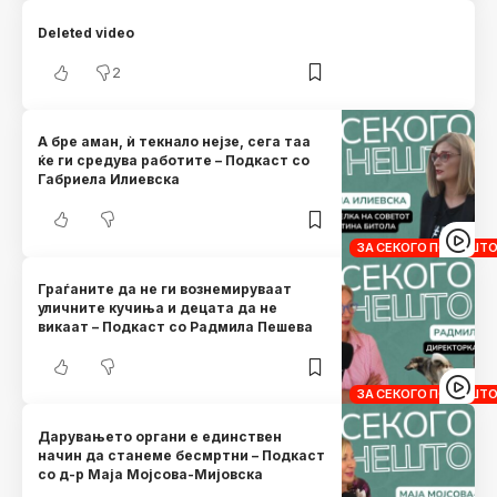
Deleted video
2
А бре аман, ѝ текнало нејзе, сега таа
ќе ги средува работите – Подкаст со
Габриела Илиевска
ЗА СЕКОГО ПО НЕШТ
Граѓаните да не ги вознемируваат
уличните кучиња и децата да не
викаат – Подкаст со Радмила Пешева
ЗА СЕКОГО ПО НЕШТ
Дарувањето органи е единствен
начин да станеме бесмртни – Подкаст
со д-р Маја Мојсова-Мијовска