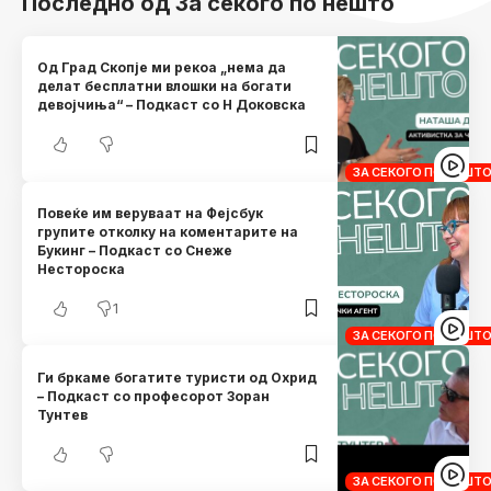
Последно од За секого по нешто
Од Град Скопје ми рекоа „нема да
делат бесплатни влошки на богати
девојчиња“ – Подкаст со Н Доковска
ЗА СЕКОГО ПО НЕШТ
Повеќе им веруваат на Фејсбук
групите отколку на коментарите на
Букинг – Подкаст со Снеже
Нестороска
1
ЗА СЕКОГО ПО НЕШТ
Ги бркаме богатите туристи од Охрид
– Подкаст со професорот Зоран
Тунтев
ЗА СЕКОГО ПО НЕШТ