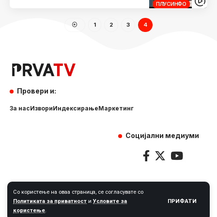
ПЛУСИНФО
1
2
3
4
Провери и:
За нас
Извори
Индексирање
Маркетинг
Социјални медиуми
Со користење на оваа страница, се согласувате со
Издавач: СТ Групација-Скопје | Сите права се задржани |
ПРИФАТИ
Политиката за приватност
и
Условите за
2024
користење
.