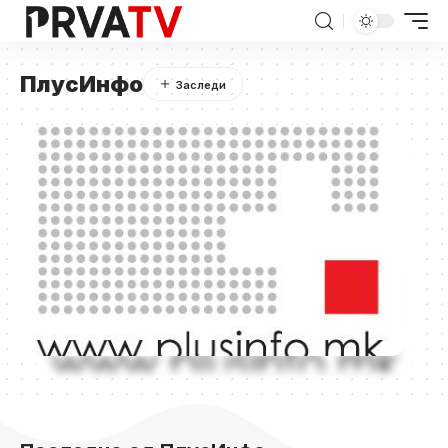
ПлусИнфо