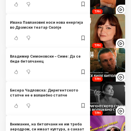
ТРН
Ивана Павлаковиќ носи нова енергија
во Драмски театар Скопје
ТРН
Владимир Симоновски – Симе: Да се
биде битолчанец
ТРН
Бисера Чадловска: Диригентското
стапче не е волшебно стапче
ТРН
Внимание, на битолчани не им треба
аеродром, си имаат култура, a сакаат