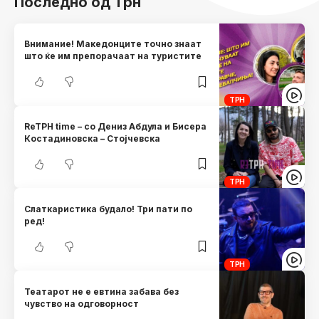
Последно од Трн
Внимание! Македонците точно знаат
што ќе им препорачаат на туристите
ТРН
ReTРН time – со Дениз Абдула и Бисера
Костадиновска – Стојчевска
ТРН
Слаткаристика будало! Три пати по
ред!
ТРН
Театарот не е евтина забава без
чувство на одговорност