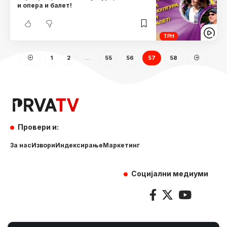
и опера и балет!
ТРН
1
2
…
55
56
57
58
Провери и:
За нас
Извори
Индексирање
Маркетинг
Социјални медиуми