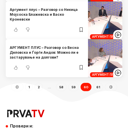
Аргумент плус – Разговор со Никица
Мојсоска Блажевска и Васко
Кроневски
АРГУМЕНТ ПЛУС
АРГУМЕНТ ПЛУС – Разговор со Весна
Деловска и Ѓорѓи Андов: Можно ли е
застарување на долгови?
АРГУМЕНТ ПЛУС
1
2
…
58
59
60
61
Провери и: