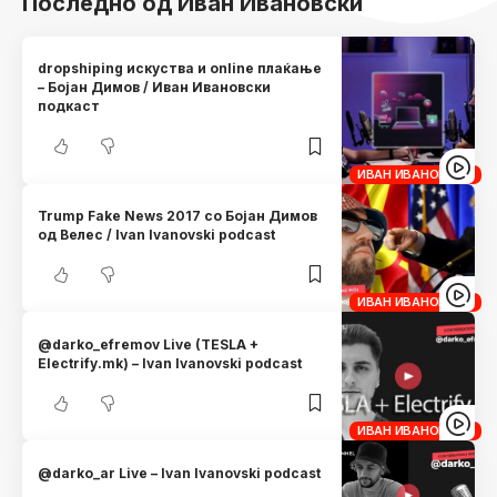
Последно од Иван Ивановски
dropshiping искуства и online плаќање
– Бојан Димов / Иван Ивановски
подкаст
ИВАН ИВАНОВСКИ
Trump Fake News 2017 со Бојан Димов
од Велес / Ivan Ivanovski podcast
ИВАН ИВАНОВСКИ
@darko_efremov Live (TESLA +
Electrify.mk) – Ivan Ivanovski podcast
ИВАН ИВАНОВСКИ
@darko_ar Live – Ivan Ivanovski podcast