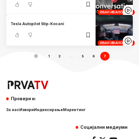
ИВАН ИВАНОВСКИ
Tesla Autopilot Stip-Kocani
ИВАН ИВАНОВСКИ
1
2
…
5
6
7
Провери и:
За нас
Извори
Индексирање
Маркетинг
Социјални медиуми