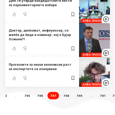
ДИК ги утврди кандидатските листи
за парламентарните избори
АЛФА ПРИЛОЗИ
Доктор, дипломат, инфлуенсер, со
желба да биде и новинар- кој е Бујар
Османи?!
АЛФА ПРИЛОЗИ
Прогнозите за низок економски раст
за експертите се очекувани
АЛФА ПРИЛОЗИ
2
…
745
746
747
748
749
…
781
7