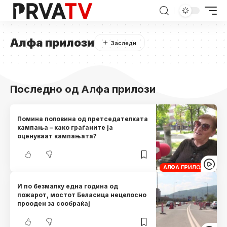
Алфа прилози
Последно од Алфа прилози
Помина половина од претседателката
кампања – како граѓаните ја
оценуваат кампањата?
АЛФА ПРИЛОЗИ
И по безмалку една година од
пожарот, мостот Беласица нецелосно
прооден за сообраќај