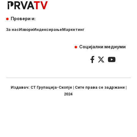
Провери и:
За нас
Извори
Индексирање
Маркетинг
Социјални медиуми
Издавач: СТ Групација-Скопје | Сите права се задржани |
2024