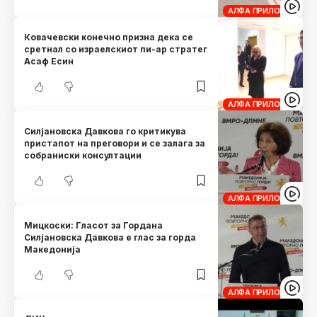
АЛФА ПРИЛОЗИ
Ковачевски конечно призна дека се
сретнал со израелскиот пи-ар стратег
Aсаф Eсин
АЛФА ПРИЛОЗИ
Силјановска Давкова го критикува
пристапот на преговори и се залага за
собраниски консултации
АЛФА ПРИЛОЗИ
Mицкоски: Гласот за Гордана
Силјановска Давкова е глас за горда
Македонија
АЛФА ПРИЛОЗИ