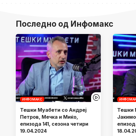
Последно од Инфомакс
ИНФОМАКС
ИНФОМА
Тешки Муабети со Андреј
Тешки 
Петров, Мечка и Миќо,
Јакимо
епизода 141, сезона четири
епизод
19.04.2024
18.04.2