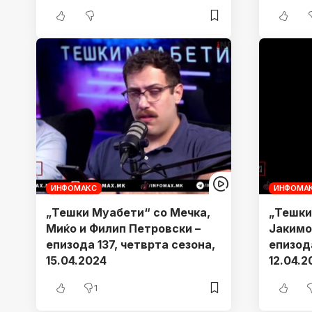
ИНФОМАКС
ИНФОМА
„Тешки Муабети“ со Meчка,
„Тешки
Миќо и Филип Петровски –
Јакимо
епизода 137, четврта сезона,
епизода
15.04.2024
12.04.2
1