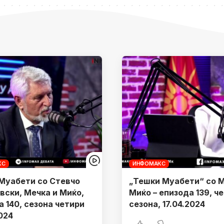
КС
ИНФОМАКС
Муабети со Стевчо
„Тешки Муабети“ со M
вски, Мечка и Миќо,
Миќо – епизода 139, ч
а 140, сезона четири
сезона, 17.04.2024
024