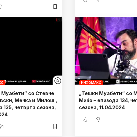
КС
ИНФОМАКС
 Муабети“ со Стевче
„Тешки Муабети“ со M
вски, Meчка и Милош ,
Миќо – епизода 134, ч
 135, четврта сезона,
сезона, 11.04.2024
024
1