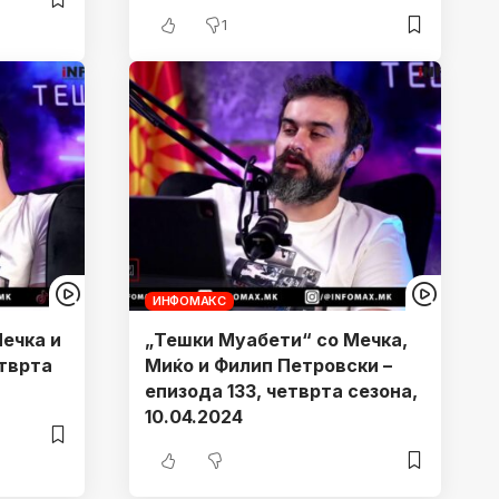
1
ИНФОМАКС
eчка и
„Тешки Муабети“ со Meчка,
етврта
Миќо и Филип Петровски –
епизода 133, четврта сезона,
10.04.2024