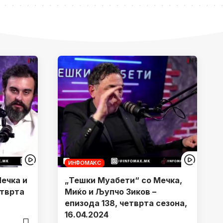
ИНФОМАКС
eчка и
„Тешки Муабети“ со Meчка,
етврта
Миќо и Љупчо Зиков –
епизода 138, четврта сезона,
16.04.2024