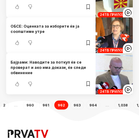
24ТВ ПРИЛОЗИ
ОБСЕ: Оценката за изборите ќе ја
соопштиме утре
24ТВ ПРИЛОЗИ
Бајрами: Наводите за поткуп ќе се
проверат и ако има докази, ќе следи
обвинение
24ТВ ПРИЛОЗИ
2
…
960
961
962
963
964
…
1,038
1