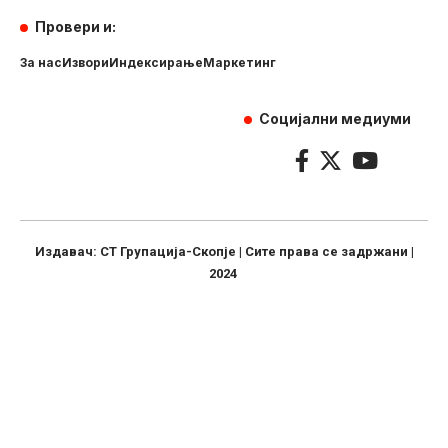
Провери и:
За нас
Извори
Индексирање
Маркетинг
Социјални медиуми
Издавач: СТ Групација-Скопје | Сите права се задржани |
2024