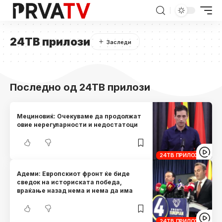
24ТВ прилози
Последно од 24ТВ прилози
Мециновиќ: Очекуваме да продолжат
овие нерегуларности и недостатоци
24ТВ ПРИЛОЗИ
Адеми: Европскиот фронт ќе биде
сведок на историската победа,
враќање назад нема и нема да има
24ТВ ПРИЛОЗИ