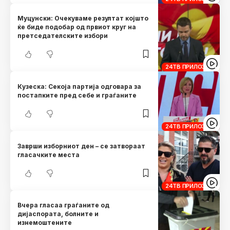
Муцунски: Очекуваме резултат којшто
ќе биде подобар од првиот круг на
претседателските избори
24ТВ ПРИЛОЗИ
Кузеска: Секоја партија одговара за
постапките пред себе и граѓаните
24ТВ ПРИЛОЗИ
Заврши изборниот ден – се затвораат
гласачките места
24ТВ ПРИЛОЗИ
Вчера гласаа граѓаните од
дијаспората, болните и
изнемоштените