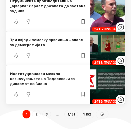
Струмичките производители на
„ајварка“ бараат државата да застане
зад нив
24ТВ ПРИЛОЗИ
Три илјади помалку првачиња – аларм
за демографијата
24ТВ ПРИЛОЗИ
Институционален молк за
назначувањето на Тодоровски за
дипломат во Виена
24ТВ ПРИЛОЗИ
1
2
3
…
1,151
1,152