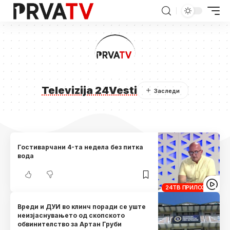
Televizija 24Vesti
Гостиварчани 4-та недела без питка
вода
24ТВ ПРИЛОЗИ
Вреди и ДУИ во клинч поради се уште
неизјаснувањето од скопското
обвинителство за Артан Груби