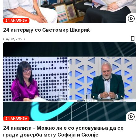
24 АНАЛИЗА
24 интервју со Светомир Шкариќ
04/08/2026
24 АНАЛИЗА
24 анализа – Можно ли е со условувања да се
гради доверба меѓу Софија и Скопје