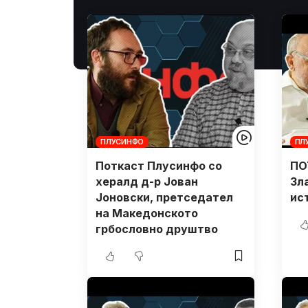
ПЛУСИНФО
ПЛ
Поткаст Плусинфо со
ПО
хералд д-р Јован
Зл
Јоновски, претседател
ис
на Македонското
грбословно друштво