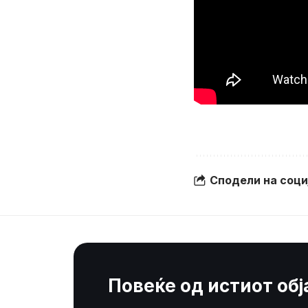
Сподели на соц
Повеќе од истиот об