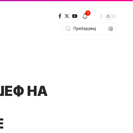
9
ШЕФ НА
Е