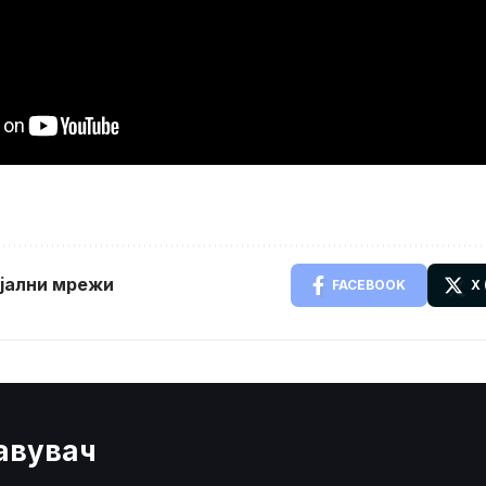
ијални мрежи
FACEBOOK
X
јавувач