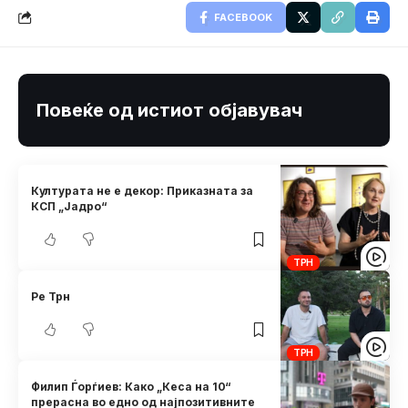
FACEBOOK
Повеќе од истиот објавувач
Културата не е декор: Приказната за
КСП „Јадро“
ТРН
Ре Трн
ТРН
Филип Ѓорѓиев: Како „Кеса на 10“
прерасна во едно од најпозитивните