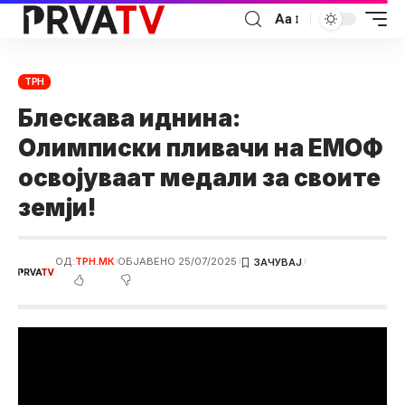
Аа
ТРН
Блескава иднина:
Олимписки пливачи на ЕМОФ
освојуваат медали за своите
земји!
ОД:
ТРН.МК
ОБЈАВЕНО 25/07/2025