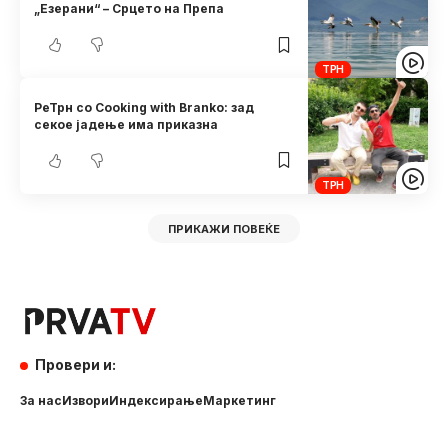
„Езерани“ – Срцето на Препа
ТРН
РеТрн со Cooking with Branko: зад
секое јадење има приказна
ТРН
ПРИКАЖИ ПОВЕЌЕ
Провери и:
За нас
Извори
Индексирање
Маркетинг