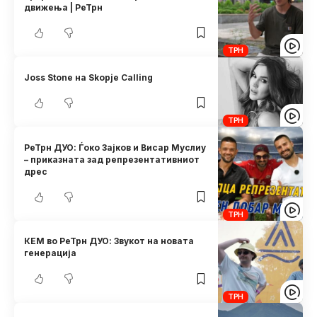
движења | РеТрн
ТРН
Joss Stone на Skopje Calling
ТРН
РеТрн ДУО: Ѓоко Зајков и Висар Муслиу
– приказната зад репрезентативниот
дрес
ТРН
КЕМ во РеТрн ДУО: Звукот на новата
генерација
ТРН