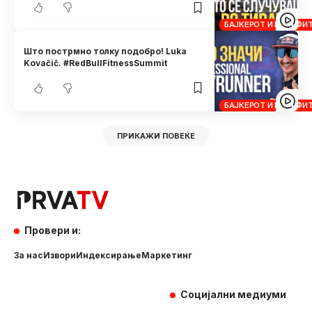
БАЈКЕРОТ И КРОСФИ
Што пострмно толку подобро! Luka
Kovačič. #RedBullFitnessSummit
БАЈКЕРОТ И КРОСФИ
ПРИКАЖИ ПОВЕЌЕ
Провери и:
За нас
Извори
Индексирање
Маркетинг
Социјални медиуми