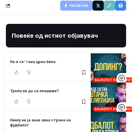
FACEBOOK
Повеќе од истиот објавувач
Не е се’ така црно бело.
БАЈКЕРОТ И КРОСФИ
Треба ли да се плашиме?
БАЈКЕРОТ И КРОСФИ
Никој не ја знае оваа страна на
фудбалот