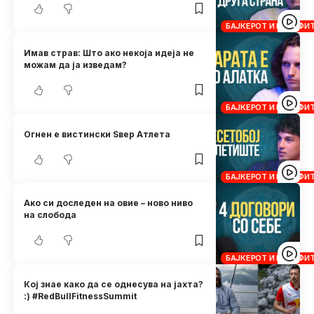
БАЈКЕРОТ И КРОСФИ
Имав страв: Што ако некоја идеја не
можам да ја изведам?
БАЈКЕРОТ И КРОСФИ
Огнен е вистински Ѕвер Атлета
БАЈКЕРОТ И КРОСФИ
Ако си доследен на овие – ново ниво
на слобода
БАЈКЕРОТ И КРОСФИ
Кој знае како да се однесува на јахта?
:) #RedBullFitnessSummit