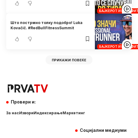
БАЈКЕРОТ И КРОСФИ
Што пострмно толку подобро! Luka
Kovačič. #RedBullFitnessSummit
БАЈКЕРОТ И КРОСФИ
ПРИКАЖИ ПОВЕЌЕ
Провери и:
За нас
Извори
Индексирање
Маркетинг
Социјални медиуми