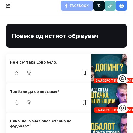
FACEBOOK
Повеќе од истиот објавувач
Не е се’ така црно бело.
БАЈКЕРОТ И КРОСФИ
Треба ли да се плашиме?
БАЈКЕРОТ И КРОСФИ
Никој не ја знае оваа страна на
фудбалот