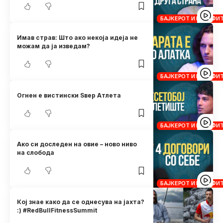
БАЈКЕРОТ И КРОСФИ
Имав страв: Што ако некоја идеја не
можам да ја изведам?
БАЈКЕРОТ И КРОСФИ
Огнен е вистински Ѕвер Атлета
БАЈКЕРОТ И КРОСФИ
Ако си доследен на овие – ново ниво
на слобода
БАЈКЕРОТ И КРОСФИ
Кој знае како да се однесува на јахта?
:) #RedBullFitnessSummit