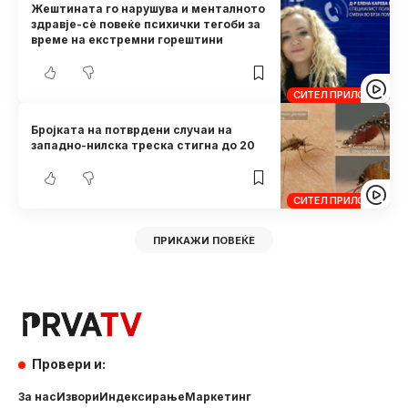
Жештината го нарушува и менталното
здравје-сè повеќе психички тегоби за
време на екстремни горештини
СИТЕЛ ПРИЛОЗИ
Бројката на потврдени случаи на
западно-нилска треска стигна до 20
СИТЕЛ ПРИЛОЗИ
ПРИКАЖИ ПОВЕЌЕ
Провери и:
За нас
Извори
Индексирање
Маркетинг