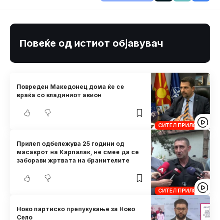
Повеќе од истиот објавувач
Повреден Македонец дома ќе се
враќа со владиниот авион
СИТЕЛ ПРИЛОЗИ
Прилеп одбележува 25 години од
масакрот на Карпалак, не смее да се
заборави жртвата на бранителите
СИТЕЛ ПРИЛОЗИ
Ново партиско препукување за Ново
Село