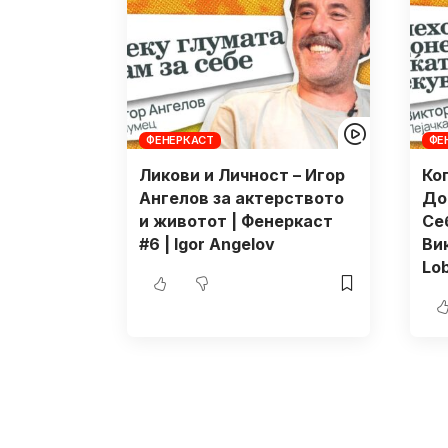
ФЕНЕРКАСТ
ФЕ
Ликови и Личност – Игор
Ко
Ангелов за актерството
До
и животот | Фенеркаст
Се
#6 | Igor Angelov
Вик
Lo