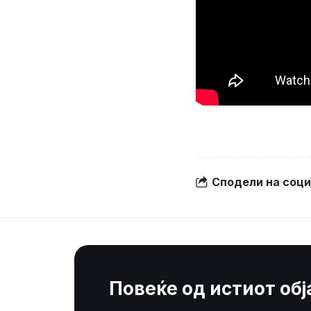
Сподели на соц
Повеќе од истиот об