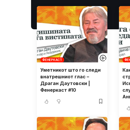
ФЕНЕРКАСТ
ФЕ
Уметникот што го следи
Ка
внатрешниот глас –
ст
Драган Даутовски |
Ис
Фенеркаст #10
сл
Ан