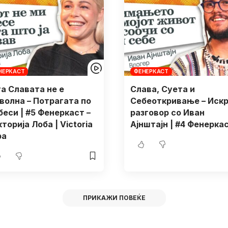
НЕРКАСТ
ФЕНЕРКАСТ
га Славата не е
Слава, Суета и
волна – Потрагата по
Себеоткривање – Иск
беси | #5 Фенеркаст –
разговор со Иван
торија Лоба | Victoria
Ајнштајн | #4 Фенеркас
ba
ПРИКАЖИ ПОВЕЌЕ