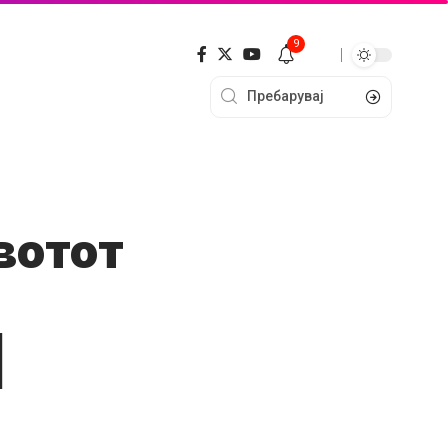
9
вотот
|