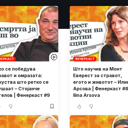
НЕРКАСТ
ФЕНЕРКАСТ
ко се победува
Што научив на Монт
равот и омразата:
Еверест за стравот,
куства што ретко се
егото и животот – Или
ушаат – Стојанче
Арсова | Фенеркаст #8
гелов | Фенеркаст #9
Ilina Arsova