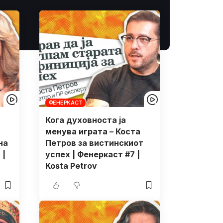
ФЕНЕРКАСТ
Кога духовноста ја
менува играта – Коста
на
Петров за вистинскиот
 |
успех | Фенеркаст #7 |
Kosta Petrov