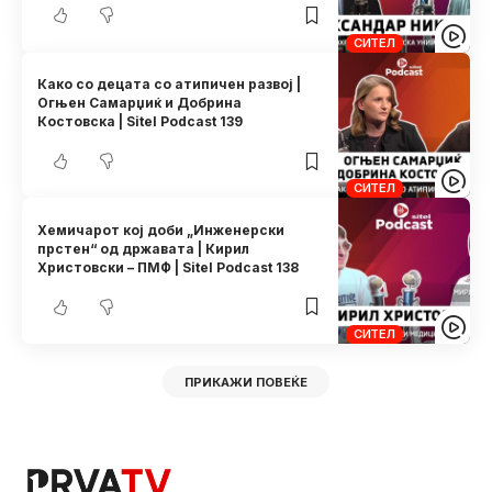
СИТЕЛ
Како со децата со атипичен развој |
Огњен Самарџиќ и Добрина
Костовска | Sitel Podcast 139
СИТЕЛ
Хемичарот кој доби „Инженерски
прстен“ од државата | Кирил
Христовски – ПМФ | Sitel Podcast 138
СИТЕЛ
ПРИКАЖИ ПОВЕЌЕ