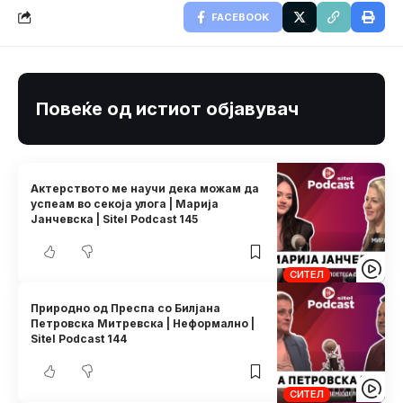
FACEBOOK
Повеќе од истиот објавувач
Актерството ме научи дека можам да
успеам во секоја улога | Марија
Јанчевска | Sitel Podcast 145
СИТЕЛ
Природно од Преспа со Билјана
Петровска Митревска | Неформално |
Sitel Podcast 144
СИТЕЛ