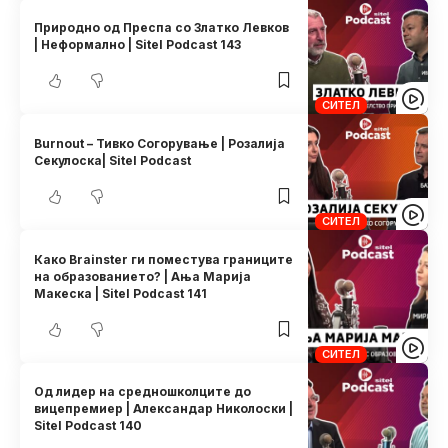
Природно од Преспа со Златко Левков
| Неформално | Sitel Podcast 143
СИТЕЛ
Burnout – Тивко Согорување | Розалија
Секулоска| Sitel Podcast
СИТЕЛ
Како Brainster ги поместува границите
на образованието? | Ања Марија
Макеска | Sitel Podcast 141
СИТЕЛ
Од лидер на средношколците до
вицепремиер | Александар Николоски |
Sitel Podcast 140