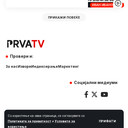
ИВАН ИВАНОВСКИ
ПРИКАЖИ ПОВЕЌЕ
Провери и:
За нас
Извори
Индексирање
Маркетинг
Социјални медиуми
Со користење на оваа страница, се согласувате со
Издавач: СТ Групација-Скопје | Сите права се задржани |
ПРИФАТИ
Политиката за приватност
и
Условите за
2024
користење
.