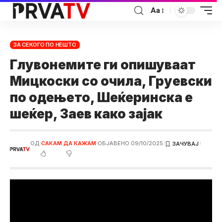
Аа
ЗА СЕКОГО ПО НЕШТО
Глувонемите ги опишуваат
Мицкоски со очила, Груевски
по одењето, Шеќеринска е
шеќер, Заев како зајак
ОД:
САКАМ ДА КАЖАМ
ОБЈАВЕНО 09/10/2025