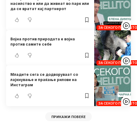
насилство е или да живеат во парк или
да се вратат кај партнерот
ЗА СЕКОГО ПО НЕШТ
Војна против природата е војна
против самите себе
ЗА СЕКОГО ПО НЕШТ
Младите сега се додворуваат со
лајкнување и праќање рилови на
Инстаграм
ЗА СЕКОГО ПО НЕШТ
ПРИКАЖИ ПОВЕЌЕ