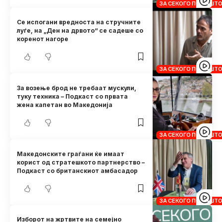
ЗА СЕКОГО ПО НЕШТ
Се испогани вредноста на стручните
луѓе, на „Ден на дрвото“ се садеше со
коренот нагоре
ЗА СЕКОГО ПО НЕШТ
За возење брод не требаат мускули,
туку техника – Подкаст со првата
жена капетан во Македонија
ЗА СЕКОГО ПО НЕШТ
Македонските граѓани ќе имаат
корист од стратешкото партнерство –
Подкаст со британскиот амбасадор
ЗА СЕКОГО ПО НЕШТ
Изборот на жртвите на семејно