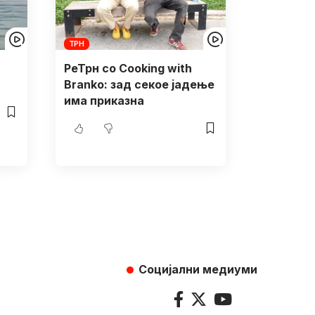
ТРН
РеТрн со Cooking with
Branko: зад секое јадење
има приказна
Социјални медиуми