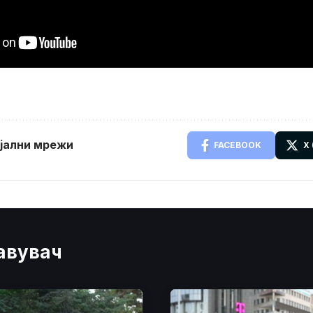
ијални мрежи
FACEBOOK
X
јавувач