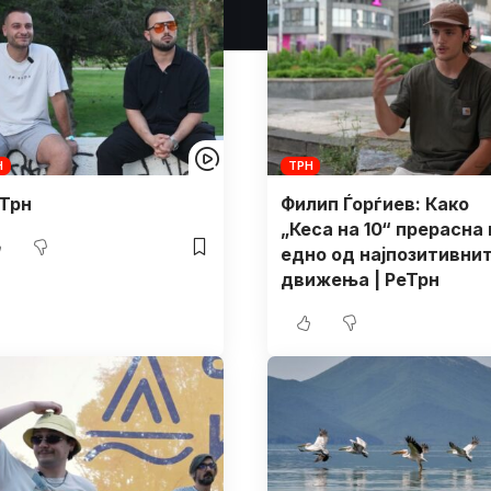
Н
ТРН
 Трн
Филип Ѓорѓиев: Како
„Кеса на 10“ прерасна 
едно од најпозитивни
движења | РеТрн