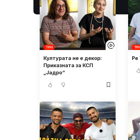
ТРН
ТР
Културата не е декор:
Ре
Приказната за КСП
„Јадро“