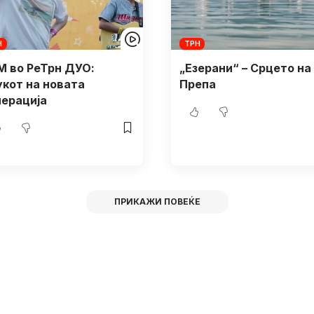
Н
ТРН
М во РеТрн ДУО:
„Езерани“ – Срцето на
укот на новата
Препа
нерација
ПРИКАЖИ ПОВЕЌЕ