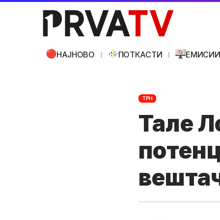
НАЈНОВО
ПОТКАСТИ
ЕМИСИ
ТРН
Taле Л
потенц
вештач