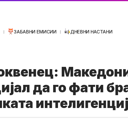
И
ЗАБАВНИ ЕМИСИИ
ДНЕВНИ НАСТАНИ
оквенец: Македони
ијал да го фати бр
ката интелигенци