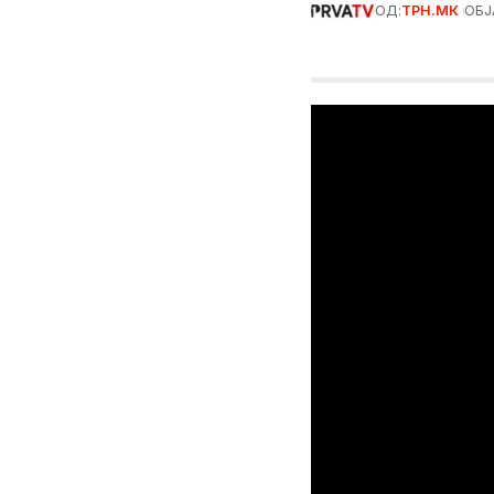
ОД:
ТРН.МК
ОБЈ