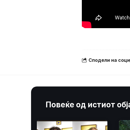
Сподели на соц
Повеќе од истиот об