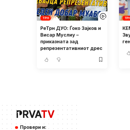
ТРН
ТР
РеТрн ДУО: Ѓоко Зајков и
КЕ
Висар Муслиу –
Зв
приказната зад
ге
репрезентативниот дрес
Провери и: