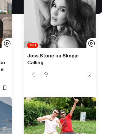
ТРН
Joss Stone на Skopje
во
Calling
те