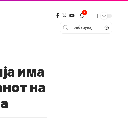
9
ја има
анот на
ја