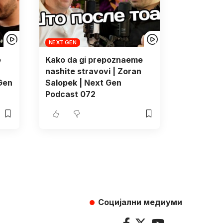
NEXT GEN
e
Kako da gi prepoznaeme
nashite stravovi | Zoran
 Gen
Salopek | Next Gen
Podcast 072
Социјални медиуми