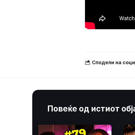
Сподели на соц
Повеќе од истиот об