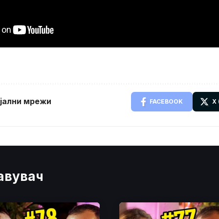
ијални мрежи
FACEBOOK
X
јавувач