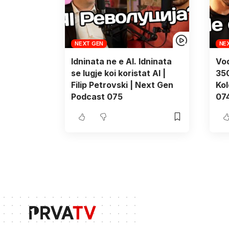
NEXT GEN
NE
Idninata ne e AI. Idninata
Vod
se lugje koi koristat AI |
35
Filip Petrovski | Next Gen
Kol
Podcast 075
07