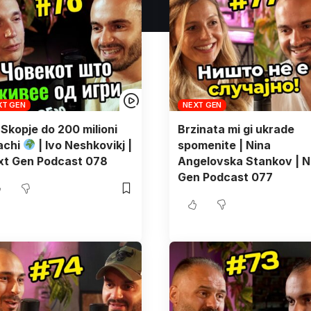
XT GEN
NEXT GEN
Skopje do 200 milioni
Brzinata mi gi ukrade
achi
| Ivo Neshkovikj |
spomenite | Nina
xt Gen Podcast 078
Angelovska Stankov | N
Gen Podcast 077