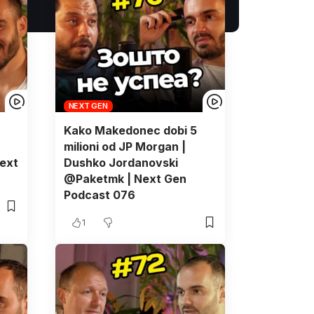
NEXT GEN
Kako Makedonec dobi 5
milioni od JP Morgan |
ext
Dushko Jordanovski
@Paketmk | Next Gen
Podcast 076
1