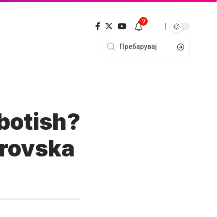
9
abotish?
trovska