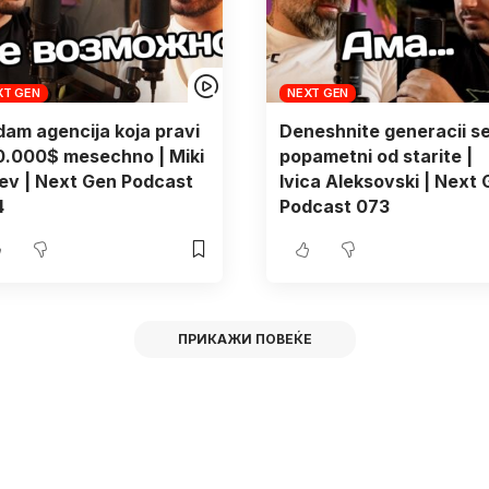
XT GEN
NEXT GEN
am agencija koja pravi
Deneshnite generacii s
0.000$ mesechno | Miki
popametni od starite |
ev | Next Gen Podcast
Ivica Aleksovski | Next
4
Podcast 073
ПРИКАЖИ ПОВЕЌЕ