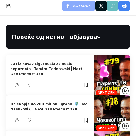
FACEBOOK
Повеќе од истиот објавувач
Ja rizikuvav sigurnosta za nesto
nepoznato | Teodor Todorovski | Next
Gen Podcast 079
NEXT GEN
Od Skopje do 200 milioni igrachi
| Ivo
Neshkovikj | Next Gen Podcast 078
NEXT GEN