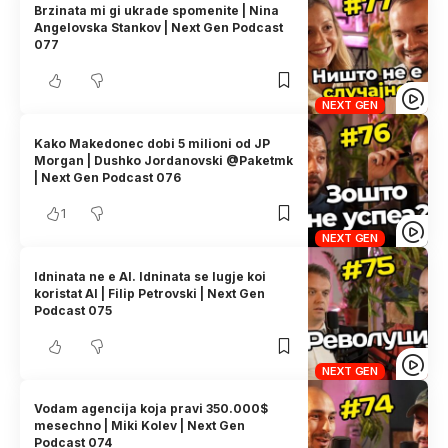
Brzinata mi gi ukrade spomenite | Nina
Angelovska Stankov | Next Gen Podcast
077
NEXT GEN
Kako Makedonec dobi 5 milioni od JP
Morgan | Dushko Jordanovski @Paketmk
| Next Gen Podcast 076
1
NEXT GEN
Idninata ne e AI. Idninata se lugje koi
koristat AI | Filip Petrovski | Next Gen
Podcast 075
NEXT GEN
Vodam agencija koja pravi 350.000$
mesechno | Miki Kolev | Next Gen
Podcast 074