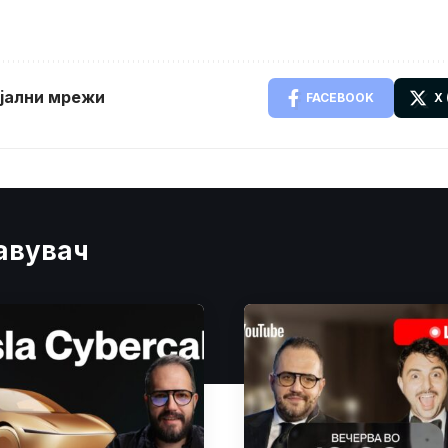
ијални мрежи
FACEBOOK
X
јавувач