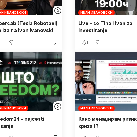
АН ИВАНОВСКИ
ИВАН ИВАНОВСКИ
ercab (Tesla Robotaxi)
Live – so Tino i Ivan za
liza na Ivan Ivanovski
Investiranje
1
АН ИВАНОВСКИ
ИВАН ИВАНОВСКИ
edom24 – najcesti
Како менаџирам ризик
sanja
криза !?