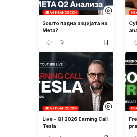
ИВАН ИВАНОВСКИ
ИВ
Зошто падна акцијата на
Cyb
Meta?
ana
1
ИВАН ИВАНОВСКИ
ИВ
Live – Q1 2026 Earning Call
Fre
Tesla
pra