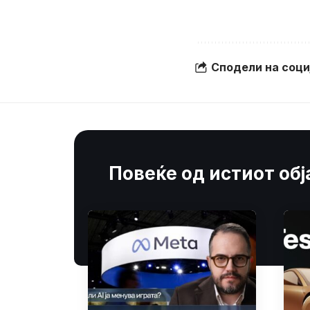
Сподели на соц
Повеќе од истиот об