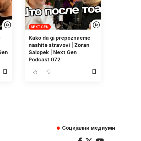
NEXT GEN
e
Kako da gi prepoznaeme
nashite stravovi | Zoran
 Gen
Salopek | Next Gen
Podcast 072
Социјални медиуми