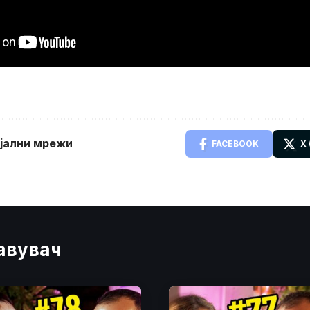
ијални мрежи
FACEBOOK
X
јавувач