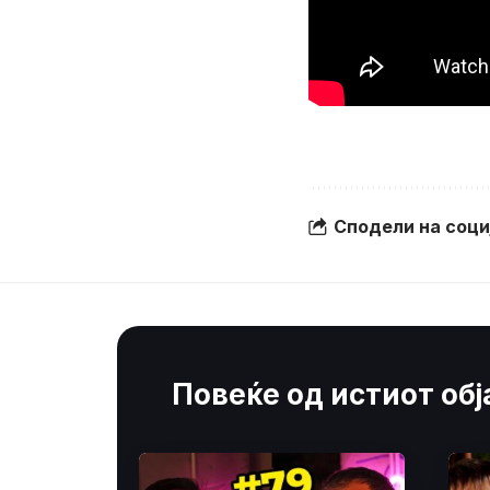
Сподели на соц
Повеќе од истиот об