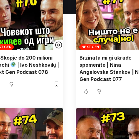
XT GEN
NEXT GEN
Skopje do 200 milioni
Brzinata mi gi ukrade
achi
| Ivo Neshkovikj |
spomenite | Nina
xt Gen Podcast 078
Angelovska Stankov | N
Gen Podcast 077