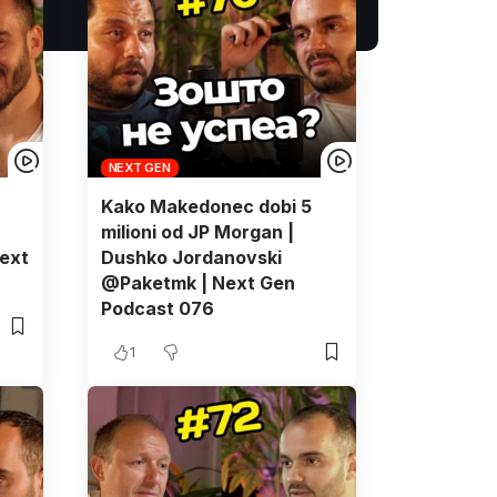
NEXT GEN
Kako Makedonec dobi 5
milioni od JP Morgan |
ext
Dushko Jordanovski
@Paketmk | Next Gen
Podcast 076
1