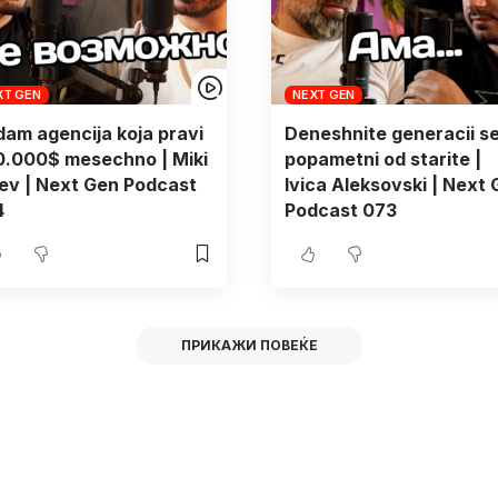
XT GEN
NEXT GEN
am agencija koja pravi
Deneshnite generacii s
0.000$ mesechno | Miki
popametni od starite |
ev | Next Gen Podcast
Ivica Aleksovski | Next
4
Podcast 073
ПРИКАЖИ ПОВЕЌЕ