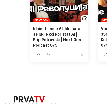
NEXT GEN
NE
Idninata ne e AI. Idninata
Vod
se lugje koi koristat AI |
35
Filip Petrovski | Next Gen
Kol
Podcast 075
07