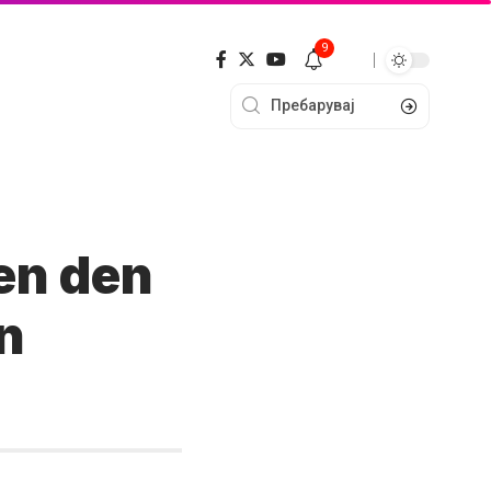
9
en den
en