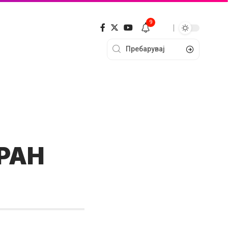
9
ОРАН