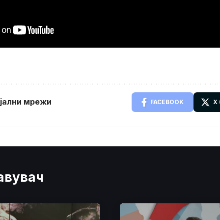
ијални мрежи
FACEBOOK
X
јавувач