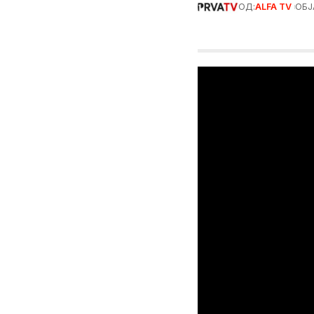
ОД:
ALFA TV
ОБЈ