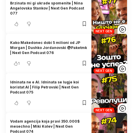
Brzinata mi gi ukrade spomenite | Nina
Angelovska Stankov | Next Gen Podcast
077
NEXT GEN
Kako Makedonec dobi 5 milioni od JP
Morgan | Dushko Jordanovski @Paketmk
| Next Gen Podcast 076
1
NEXT GEN
Idninata ne e AI. Idninata se lugje koi
koristat AI | Filip Petrovski | Next Gen
Podcast 075
NEXT GEN
Vodam agencija koja pravi 350.000$
mesechno | Miki Kolev | Next Gen
Podcast 074