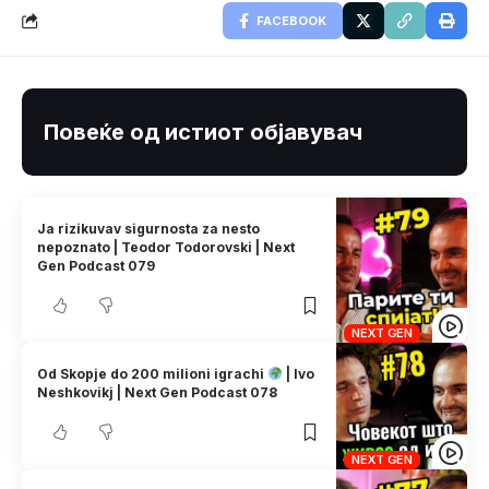
FACEBOOK
Повеќе од истиот објавувач
Ja rizikuvav sigurnosta za nesto
nepoznato | Teodor Todorovski | Next
Gen Podcast 079
NEXT GEN
Od Skopje do 200 milioni igrachi
| Ivo
Neshkovikj | Next Gen Podcast 078
NEXT GEN