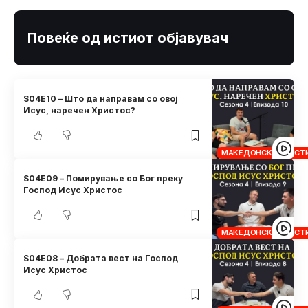
Повеќе од истиот објавувач
S04E10 – Што да направам со овој
Исус, наречен Христос?
МАКЕДОНСКИ ХРИСТ
S04E09 – Помирување со Бог преку
Господ Исус Христос
МАКЕДОНСКИ ХРИСТ
S04E08 – Добрата вест на Господ
Исус Христос