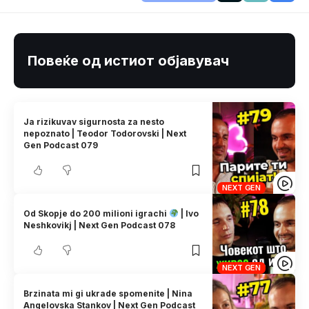
Повеќе од истиот објавувач
Ja rizikuvav sigurnosta za nesto
nepoznato | Teodor Todorovski | Next
Gen Podcast 079
NEXT GEN
Od Skopje do 200 milioni igrachi
| Ivo
Neshkovikj | Next Gen Podcast 078
NEXT GEN
Brzinata mi gi ukrade spomenite | Nina
Angelovska Stankov | Next Gen Podcast