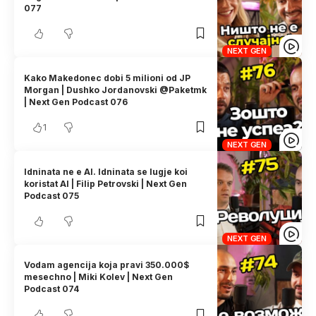
077
NEXT GEN
Kako Makedonec dobi 5 milioni od JP
Morgan | Dushko Jordanovski @Paketmk
| Next Gen Podcast 076
1
NEXT GEN
Idninata ne e AI. Idninata se lugje koi
koristat AI | Filip Petrovski | Next Gen
Podcast 075
NEXT GEN
Vodam agencija koja pravi 350.000$
mesechno | Miki Kolev | Next Gen
Podcast 074