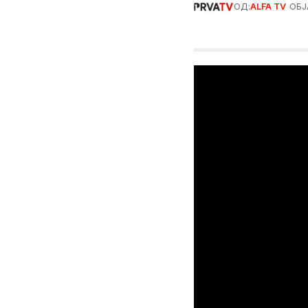
ОД:
ALFA TV
ОБЈ