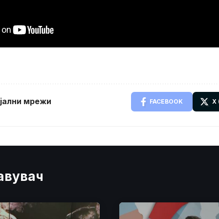
ијални мрежи
FACEBOOK
X
јавувач