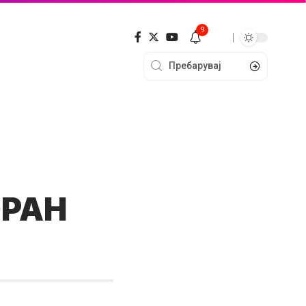
9
ОРАН