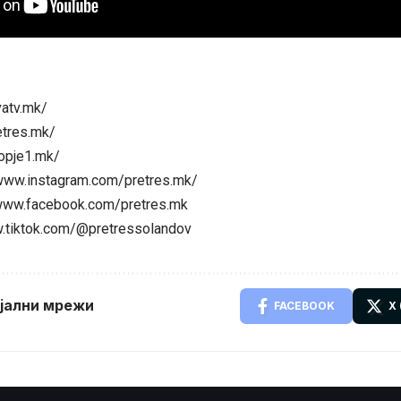
vatv.mk/
etres.mk/
opje1.mk/
/www.instagram.com/pretres.mk/
/www.facebook.com/pretres.mk
w.tiktok.com/@pretressolandov
ијални мрежи
FACEBOOK
X