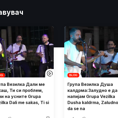
јавувач
OG
BLOG
упа Везилка Дали ме
Група Везилка Душа
каш, Ти си проблем,
калдрма:Залудно е да
ни на усните Grupa
напијам Grupa Vezilka
ilka Dali me sakas, Ti si
Dusha kaldrma, Zaludno
da se na