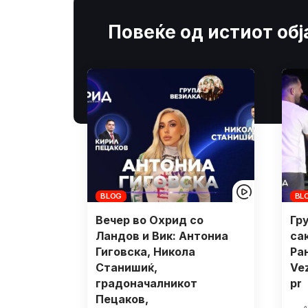
Повеќе од истиот об
BLOG
BL
Вечер во Охрид со
Гр
Ландов и Вик: Антониа
са
Гиговска, Никола
Ра
Станишиќ,
Vez
градоначалникот
pr
Пецаков,