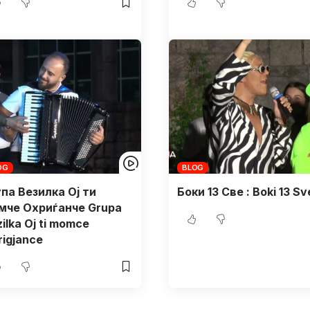
OG
BLOG
па Везилка Ој ти
Боки 13 Све : Boki 13 Sv
мче Охриѓанче Grupa
ilka Oj ti momce
rigjance