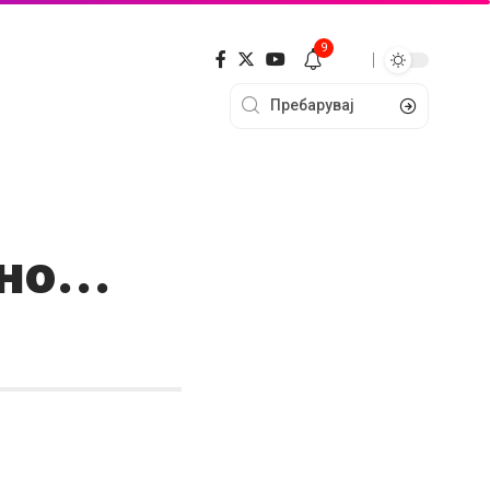
9
дно…