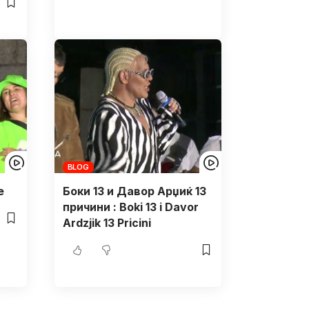
BLOG
e
Боки 13 и Давор Арџиќ 13
причини : Boki 13 i Davor
Ardzjik 13 Pricini