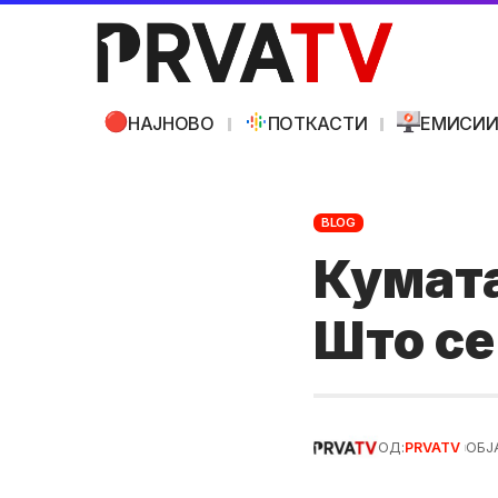
НАЈНОВО
ПОТКАСТИ
ЕМИСИ
BLOG
Кумата
Што се
ОД:
PRVATV
ОБЈ