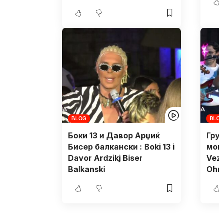
BLOG
BL
Боки 13 и Давор Арџиќ
Гру
Бисер балкански : Boki 13 i
мо
Davor Ardzikj Biser
Vez
Balkanski
Oh