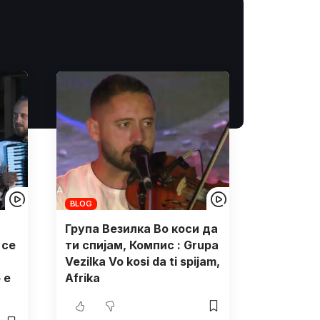
BLOG
Група Везилка Во коси да
 се
ти спијам, Компис : Grupa
Vezilka Vo kosi da ti spijam,
 e
Afrika