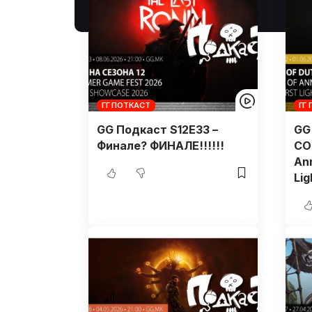
ГГ ПОТКАСТ
ГГ
GG Подкаст S12E33 –
GG
Финале? ФИНАЛЕ!!!!!!
CO
Ann
Lig