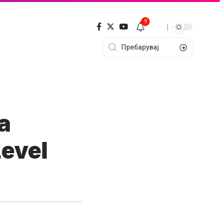
9
a
Level