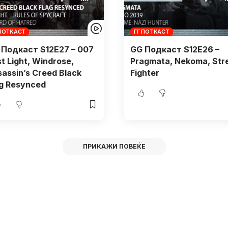
 ПОТКАСТ
ГГ ПОТКАСТ
 Подкаст S12E27 – 007
GG Подкаст S12E26 –
st Light, Windrose,
Pragmata, Nekoma, Str
assin’s Creed Black
Fighter
ag Resynced
ПРИКАЖИ ПОВЕЌЕ