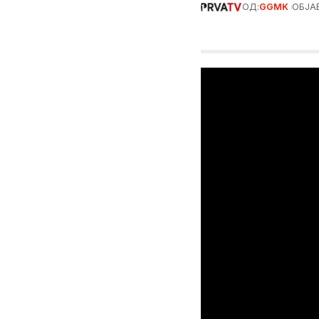
ОД:
GGMK
ОБЈАВ