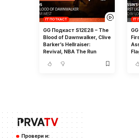
ГГ ПОТКАСТ
ГГ
GG Подкаст S12E28 – The
GG
Blood of Dawnwalker, Clive
Fir
Barker’s Hellraiser:
Ass
Revival, NBA The Run
Fl
Провери и: