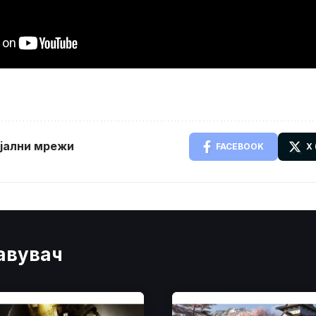
ијални мрежи
FACEBOOK
X
јавувач