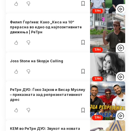
ТРН
Филип Ѓорѓиев: Како „Кеса на 10“
прерасна во едно од најпозитивните
движења | РеТрн
ТРН
Joss Stone на Skopje Calling
ТРН
РеТрн ДУО: Ѓоко Зајков и Висар Муслиу
– приказната зад репрезентативниот
дрес
ТРН
КЕМ во РеТрн ДУО: Звукот на новата