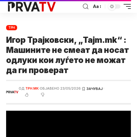
Аа
ТРН
Игор Трајковски, „Tajm.mk“ :
Машините не смеат да носат
одлуки кои луѓето не можат
да ги проверат
ОД:
ТРН.МК
ОБЈАВЕНО 23/05/2026