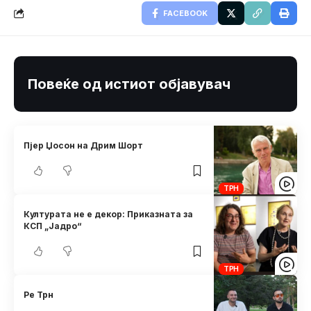
FACEBOOK
Повеќе од истиот објавувач
Пјер Џосон на Дрим Шорт
ТРН
Културата не е декор: Приказната за
КСП „Јадро“
ТРН
Ре Трн