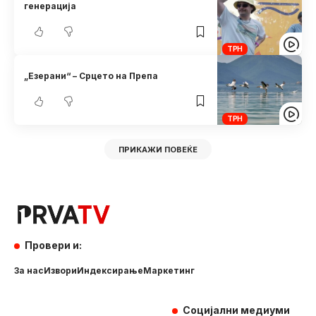
генерација
ТРН
„Езерани“ – Срцето на Препа
ТРН
ПРИКАЖИ ПОВЕЌЕ
Провери и:
За нас
Извори
Индексирање
Маркетинг
Социјални медиуми