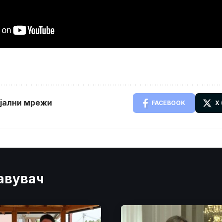
ијални мрежи
FACEBOOK
X
јавувач