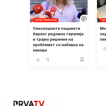
СИТЕЛ ПРИЛОЗИ
СИ
Онколошките пациенти
Мн
бараат редовна терапија
хи
и трајно решение на
пе
проблемот со набавка на
лекови