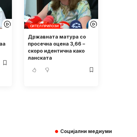
СИТЕЛ ПРИЛОЗИ
Државната матура со
аа
просечна оцена 3,66 –
скоро идентична како
ланската
Социјални медиуми