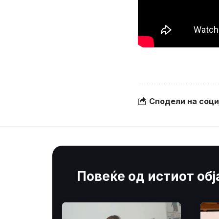
Сподели на соц
Повеќе од истиот об