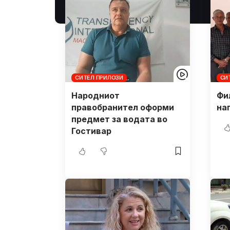
СИТЕЛ ПРИЛОЗИ
СИ
Народниот
Фи
правобранител оформи
на
предмет за водата во
Гостивар