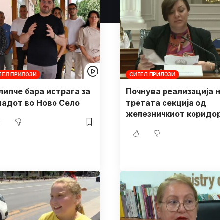
ТЕЛ ПРИЛОЗИ
СИТЕЛ ПРИЛОЗИ
липче бара истрага за
Почнува реализација 
падот во Ново Село
третата секција од
железничкиот коридор