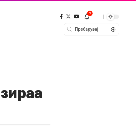
9
изираа