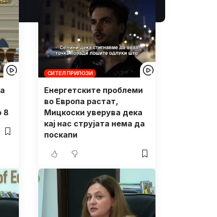
СИТЕЛ ПРИЛОЗИ
на
Енергетските проблеми
во Европа растат,
 8
Мицкоски уверува дека
кај нас струјата нема да
поскапи