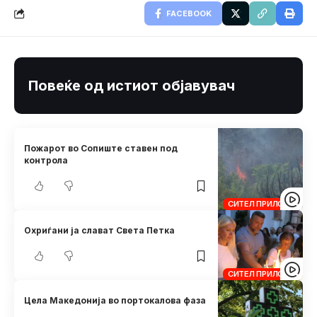
FACEBOOK
Повеќе од истиот објавувач
Пожарот во Сопиште ставен под
контрола
СИТЕЛ ПРИЛОЗИ
Охриѓани ја слават Света Петка
СИТЕЛ ПРИЛОЗИ
Цела Македонија во портокалова фаза