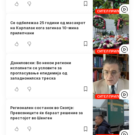
СИТЕЛ ПРИЛОЗИ
Се одбележаа 25 години од масакрот
на Карпалак кога загинаа 10-мина
прилепчани
СИТЕЛ ПРИЛОЗИ
Даниловски: Во некои региони
исполнети се условите за
прогласување епидемија од
западнонилска треска
СИТЕЛ ПРИЛОЗИ
Регионален состанок во Скопје:
Превозниците ќе бараат решение за
престојот во Шенген