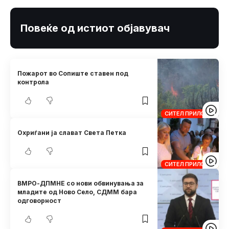
Повеќе од истиот објавувач
Пожарот во Сопиште ставен под
контрола
СИТЕЛ ПРИЛОЗИ
Охриѓани ја слават Света Петка
СИТЕЛ ПРИЛОЗИ
ВМРО-ДПМНЕ со нови обвинувања за
младите од Ново Село, СДММ бара
одговорност