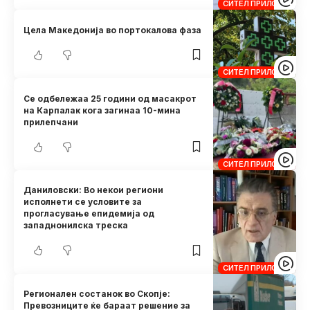
СИТЕЛ ПРИЛОЗИ
Цела Македонија во портокалова фаза
СИТЕЛ ПРИЛОЗИ
Се одбележаа 25 години од масакрот
на Карпалак кога загинаа 10-мина
прилепчани
СИТЕЛ ПРИЛОЗИ
Даниловски: Во некои региони
исполнети се условите за
прогласување епидемија од
западнонилска треска
СИТЕЛ ПРИЛОЗИ
Регионален состанок во Скопје:
Превозниците ќе бараат решение за