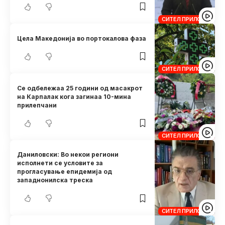
СИТЕЛ ПРИЛОЗИ
Цела Македонија во портокалова фаза
СИТЕЛ ПРИЛОЗИ
Се одбележаа 25 години од масакрот
на Карпалак кога загинаа 10-мина
прилепчани
СИТЕЛ ПРИЛОЗИ
Даниловски: Во некои региони
исполнети се условите за
прогласување епидемија од
западнонилска треска
СИТЕЛ ПРИЛОЗИ