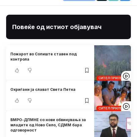
Повеќе од истиот објавувач
Пожарот во Сопиште ставен под
контрола
СИТЕЛ ПРИЛОЗИ
Охриѓани ја слават Света Петка
СИТЕЛ ПРИЛОЗИ
ВМРО-ДПМНЕ со нови обвинувања за
младите од Ново Село, СДММ бара
одговорност