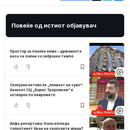
Повеќе од истиот објавувач
Простор за паника нема – државната
каса се полни со забрзано темпо
АЛФА ПРИЛОЗИ
Скопјани летово ќе „пливаат на суво“:
базенот СЦ „Борис Трајковски“ е
затворен по невремето
АЛФА ПРИЛОЗИ
Алфа репортажа: Како изгледа
топлотниот бран на скопските улици?