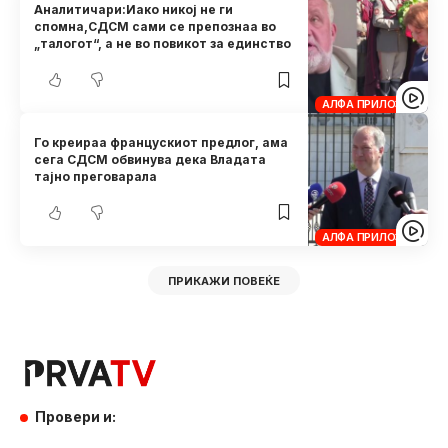
Аналитичари:Иако никој не ги
спомна,СДСМ сами се препознаа во
„талогот“, а не во повикот за единство
АЛФА ПРИЛОЗИ
Го креираа францускиот предлог, ама
сега СДСМ обвинува дека Владата
тајно преговарала
АЛФА ПРИЛОЗИ
ПРИКАЖИ ПОВЕЌЕ
Провери и: