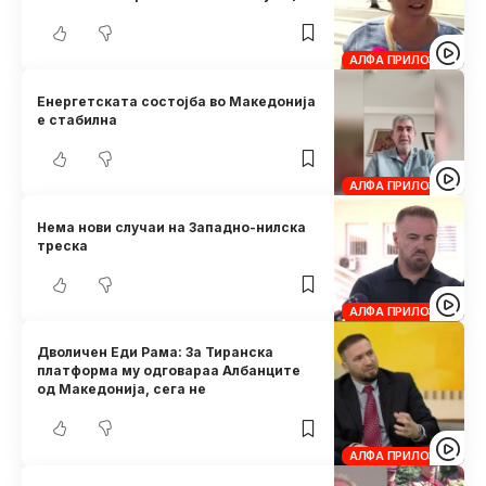
АЛФА ПРИЛОЗИ
Енергетската состојба во Македонија
е стабилна
АЛФА ПРИЛОЗИ
Нема нови случаи на Западно-нилска
треска
АЛФА ПРИЛОЗИ
Дволичен Еди Рама: За Тиранска
платформа му одговараа Албанците
од Македонија, сега не
АЛФА ПРИЛОЗИ