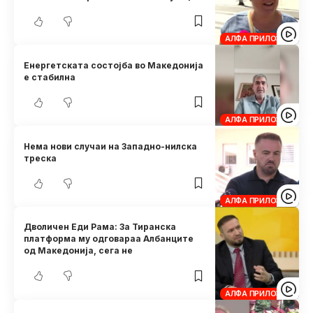
АЛФА ПРИЛОЗИ
Енергетската состојба во Македонија
е стабилна
АЛФА ПРИЛОЗИ
Нема нови случаи на Западно-нилска
треска
АЛФА ПРИЛОЗИ
Дволичен Еди Рама: За Тиранска
платформа му одговараа Албанците
од Македонија, сега не
АЛФА ПРИЛОЗИ