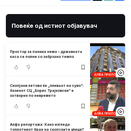
Повеќе од истиот објавувач
Простор за паника нема – државната
каса се полни со забрзано темпо
АЛФА ПРИЛОЗИ
Скопјани летово ќе „пливаат на суво“:
базенот СЦ „Борис Трајковски“ е
затворен по невремето
АЛФА ПРИЛОЗИ
Алфа репортажа: Како изгледа
топлотниот бран на скопските улици?