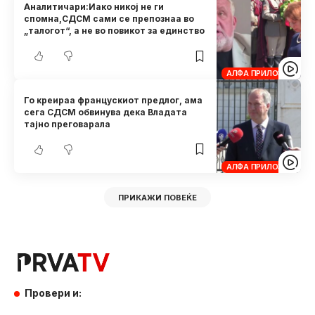
Аналитичари:Иако никој не ги
спомна,СДСМ сами се препознаа во
„талогот“, а не во повикот за единство
АЛФА ПРИЛОЗИ
Го креираа францускиот предлог, ама
сега СДСМ обвинува дека Владата
тајно преговарала
АЛФА ПРИЛОЗИ
ПРИКАЖИ ПОВЕЌЕ
Провери и: