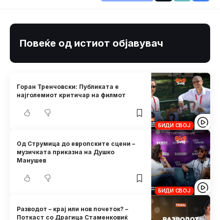
Повеќе од истиот објавувач
Горан Тренчовски: Публиката е
најголемиот критичар на филмот
БИДИ СВОЈ
Од Струмица до европските сцени –
музичката приказна на Душко
Манушев
БИДИ СВОЈ
Разводот – крај или нов почеток? –
Поткаст со Драгица Стаменковиќ