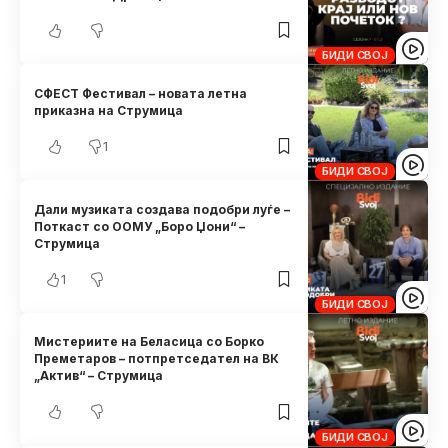
БИДИ СВОЈ
СФЕСТ Фестивал – новата летна
приказна на Струмица
1
БИДИ СВОЈ
Дали музиката создава подобри луѓе –
Поткаст со ООМУ „Боро Џони“ –
Струмица
1
БИДИ СВОЈ
Мистериите на Беласица со Борко
Преметаров – потпретседател на ВК
„Актив“ – Струмица
БИДИ СВОЈ